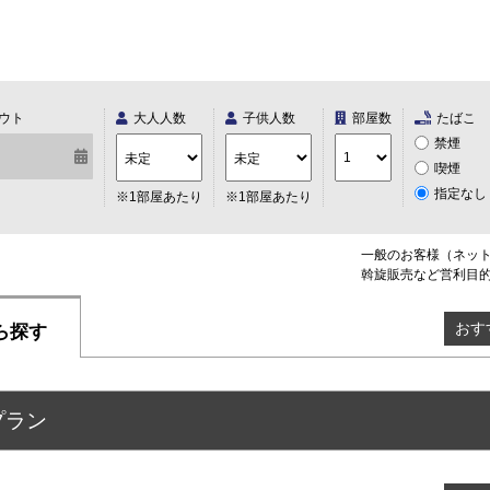
ウト
大人人数
子供人数
部屋数
たばこ
禁煙
喫煙
指定なし
※1部屋あたり
※1部屋あたり
一般のお客様（ネッ
斡旋販売など営利目
おす
ら探す
プラン