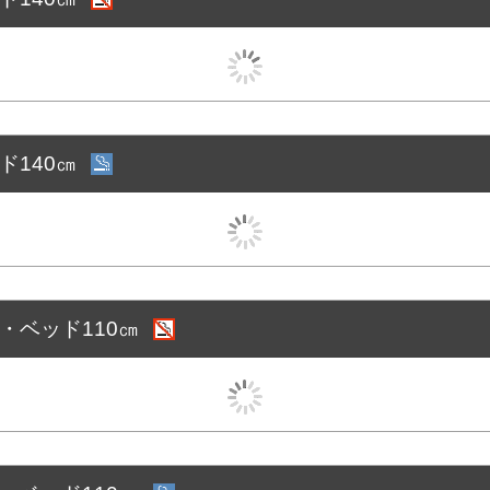
ド140㎝
㎡・ベッド110㎝