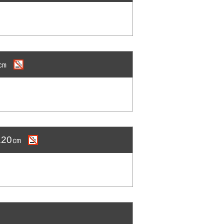
0㎝
20㎝