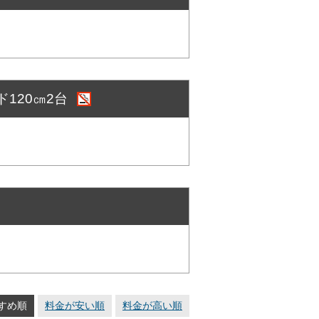
ド120㎝2台
すめ順
料金が安い順
料金が高い順