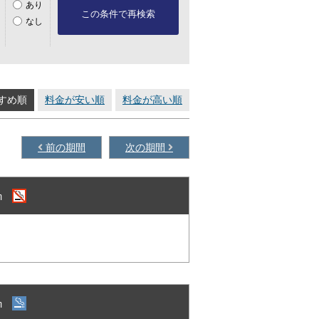
あり
この条件で再検索
なし
すめ順
料金が安い順
料金が高い順
前の期間
次の期間
㎝
㎝