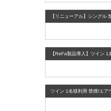
【リニューアル】シングル 禁
【ReFa製品導入】ツイン 1
ツイン 1名様利用 禁煙/エア