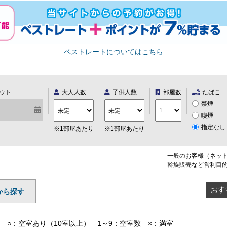
ベストレートについてはこちら
ウト
大人人数
子供人数
部屋数
たばこ
禁煙
喫煙
指定なし
※1部屋あたり
※1部屋あたり
一般のお客様（ネッ
斡旋販売など営利目
おす
から探す
○：空室あり（10室以上） 1～9：空室数 ×：満室