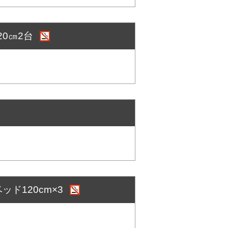
20㎝2台
ド120cm×3