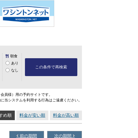
朝食
あり
この条件で再検索
なし
ト会員様）用の予約サイトです。
的に当システムを利用する行為はご遠慮ください。
すめ順
料金が安い順
料金が高い順
前の期間
次の期間