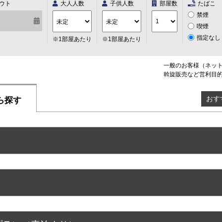
ウト
大人人数
子供人数
部屋数
たばこ
禁煙
喫煙
指定なし
※1部屋あたり
※1部屋あたり
一般のお客様（ネッ
斡旋販売など営利目
おす
ら探す