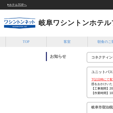
ホテルTOPへ
岐阜ワシントンホテル
TOP
客室
朝食のご
お知らせ
コネクティン
ユニットバス
下記日時にて客
惑をおかけいた
【工事期間】2
【作業時間】10
岐阜市宿泊税