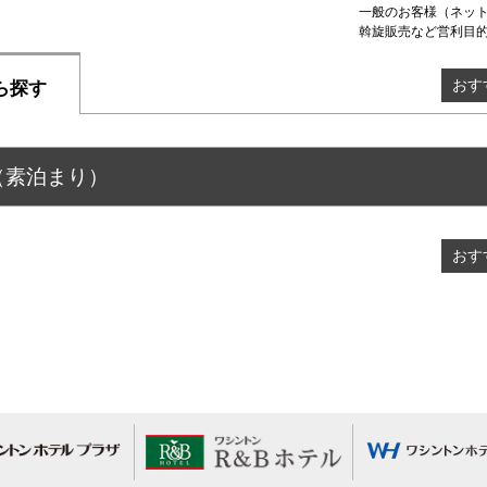
一般のお客様（ネッ
斡旋販売など営利目
おす
ら探す
（素泊まり）
おす