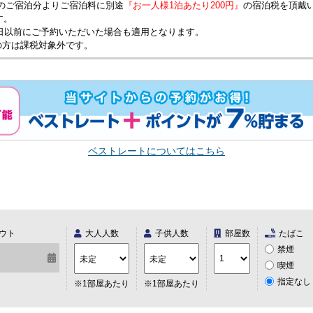
1日のご宿泊分よりご宿泊料に別途
『お一人様1泊あたり200円』
の宿泊税を頂戴
ます。
月1日以前にご予約いただいた場合も適用となります。
の方は課税対象外です。
ベストレートについてはこちら
ウト
大人人数
子供人数
部屋数
たばこ
禁煙
喫煙
指定なし
※1部屋あたり
※1部屋あたり