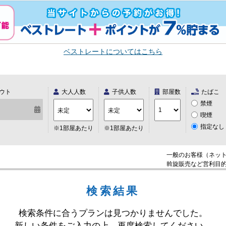
ベストレートについてはこちら
ウト
大人人数
子供人数
部屋数
たばこ
禁煙
喫煙
指定なし
※1部屋あたり
※1部屋あたり
一般のお客様（ネッ
斡旋販売など営利目
検索結果
検索条件に合うプランは見つかりませんでした。
新しい条件をご入力の上、再度検索してください。