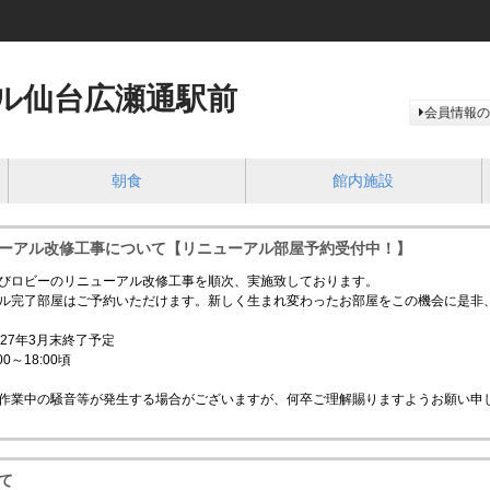
ル仙台広瀬通駅前
会員情報の
朝食
館内施設
ーアル改修工事について【リニューアル部屋予約受付中！】
びロビーのリニューアル改修工事を順次、実施致しております。
ル完了部屋はご予約いただけます。新しく生まれ変わったお部屋をこの機会に是非
27年3月末終了予定
～18:00頃
作業中の騒音等が発生する場合がございますが、何卒ご理解賜りますようお願い申
て