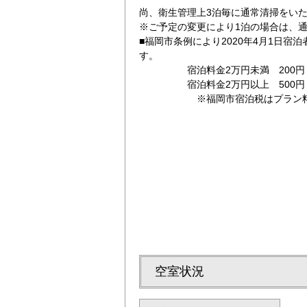
尚、衛生管理上3泊毎に通常清掃をい
※ご予定の変更により1泊の場合は、
■福岡市条例により2020年4月1日宿
す。
宿泊料金2万円未満 200円（
宿泊料金2万円以上 500円（
※福岡市宿泊税はプラン料金に
（南側）
シングルルーム
空室状況