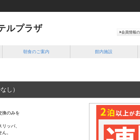
テルプラザ
会員情報の
朝食のご案内
館内施設
掃なし）
。
交換のみを
スリッパ、
せん。