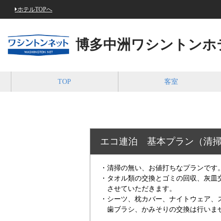
ホテルTOPへ
博多中洲ワシントンホ
TOP
客室
エコ連泊 基本プラン（清
・清掃の無い、お値打ちなプランです
・タオル類の交換とゴミの回収、灰皿
させていただきます。
・シーツ、枕カバー、ナイトウェア、
歯ブラシ、かみそりの交換は行いま