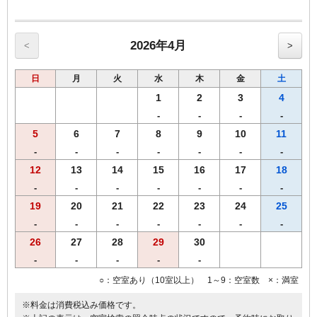
2026年4月
<
>
日
月
火
水
木
金
土
1
2
3
4
-
-
-
-
5
6
7
8
9
10
11
-
-
-
-
-
-
-
12
13
14
15
16
17
18
-
-
-
-
-
-
-
19
20
21
22
23
24
25
-
-
-
-
-
-
-
26
27
28
29
30
-
-
-
-
-
○：空室あり（10室以上） 1～9：空室数 ×：満室
※料金は消費税込み価格です。