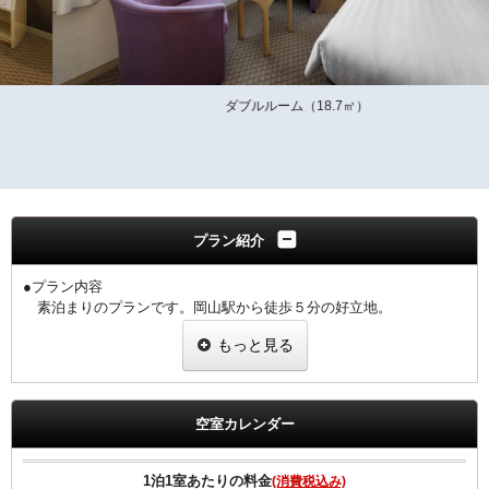
ダブルルーム（18.7㎡）
プラン紹介
●プラン内容
素泊まりのプランです。岡山駅から徒歩５分の好立地。
ビジネス・観光に最適です。
もっと見る
■Wi-Fi・ＬＡＮ回線接続無料
■全室加湿機能付空気清浄機完備
■枕元に充電に便利なＵＳＢコンセントあり
空室カレンダー
■１Ｆにコンビニ（24時間営業）あり
■館内に暗証番号付ランドリーコーナーあり（有料）
1泊1室あたりの料金
(消費税込み)