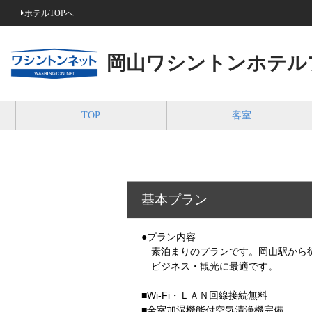
ホテルTOPへ
岡山ワシントンホテル
TOP
客室
基本プラン
●プラン内容
素泊まりのプランです。岡山駅から
ビジネス・観光に最適です。
■Wi-Fi・ＬＡＮ回線接続無料
■全室加湿機能付空気清浄機完備