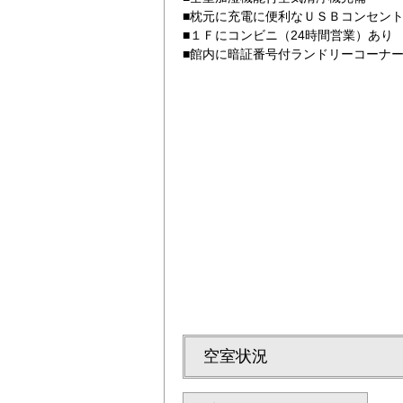
■枕元に充電に便利なＵＳＢコンセン
■１Ｆにコンビニ（24時間営業）あり
■館内に暗証番号付ランドリーコーナ
シングルルーム（1
空室状況