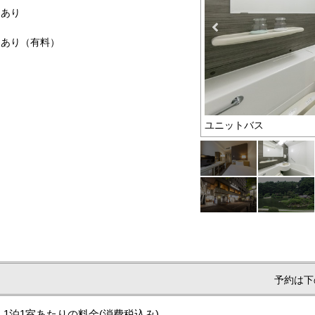
トあり
ーあり（有料）
3.5㎡）
ユニットバス
予約は下
1泊1室あたりの料金
(消費税込み)