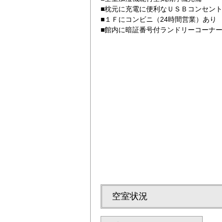
■枕元に充電に便利なＵＳＢコンセン
■１Ｆにコンビニ（24時間営業）あり
■館内に暗証番号付ランドリーコーナ
シングルルーム2名
空室状況