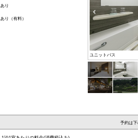
トあり
ーあり（有料）
様利用（13.5㎡）
ユニットバス
予約は下
1泊1室あたりの料金
(消費税込み)