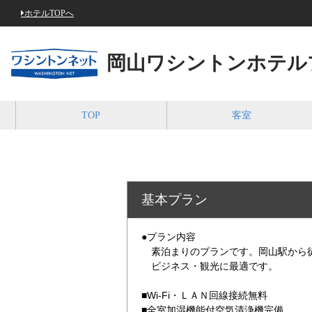
ホテルTOPへ
岡山ワシントンホテル
TOP
客室
基本プラン
●プラン内容
素泊まりのプランです。岡山駅から
ビジネス・観光に最適です。
■Wi-Fi・ＬＡＮ回線接続無料
■全室加湿機能付空気清浄機完備