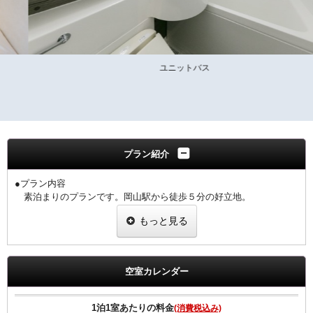
ユニットバス
プラン紹介
●プラン内容
素泊まりのプランです。岡山駅から徒歩５分の好立地。
ビジネス・観光に最適です。
もっと見る
■Wi-Fi・ＬＡＮ回線接続無料
■全室加湿機能付空気清浄機完備
■枕元に充電に便利なＵＳＢコンセントあり
空室カレンダー
■１Ｆにコンビニ（24時間営業）あり
■館内に暗証番号付ランドリーコーナーあり（有料）
1泊1室あたりの料金
(消費税込み)