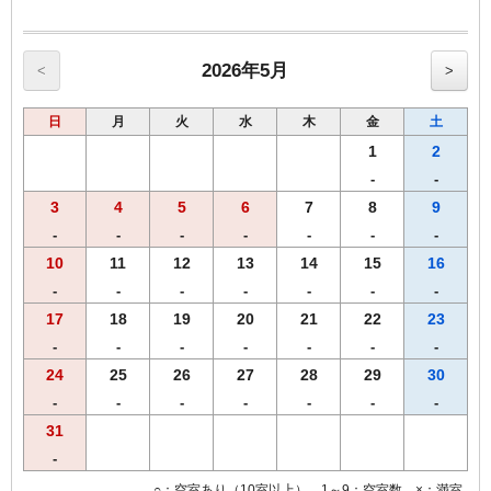
2026年5月
<
>
日
月
火
水
木
金
土
1
2
-
-
3
4
5
6
7
8
9
-
-
-
-
-
-
-
10
11
12
13
14
15
16
-
-
-
-
-
-
-
17
18
19
20
21
22
23
-
-
-
-
-
-
-
24
25
26
27
28
29
30
-
-
-
-
-
-
-
31
-
○：空室あり（10室以上） 1～9：空室数 ×：満室