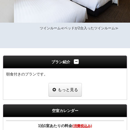
ツインルーム≪ベッドが2台入ったツインルーム≫
プラン紹介
朝食付きのプランです。
【朝食のご案内】
もっと見る
朝食ビュッフェ（和洋バイキング形式）
営業時間 6：30～10：00（9：30までにご入店ください）
朝食会場 1階 チャイナテーブル
＜状況により「定食スタイル」での提供となる場合がございます。
空室カレンダー
＞
プランにはお子様の朝食代は含まれておりません。
1泊1室あたりの料金
(消費税込み)
チェックインの際、フロントで朝食券をお求めください。