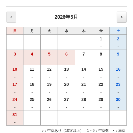
※お子様（小学生）朝食券700円（税込） ※幼児のお子様は無料で
ご利用頂けます。
2026年5月
<
>
【客室のご案内】
◆Wi-Fi接続・有線LAN接続のインターネット環境無料
日
月
火
水
木
金
土
◆加湿機能付空気清浄機
◆枕元USBコンセント
1
2
◆ＶＯＤルームシアター全室設置（1日1，000円）
-
-
●館内コインランドリー完備（有料）
3
4
5
6
7
8
9
-
-
-
-
-
-
-
10
11
12
13
14
15
16
-
-
-
-
-
-
-
17
18
19
20
21
22
23
-
-
-
-
-
-
-
24
25
26
27
28
29
30
-
-
-
-
-
-
-
31
-
○：空室あり（10室以上） 1～9：空室数 ×：満室