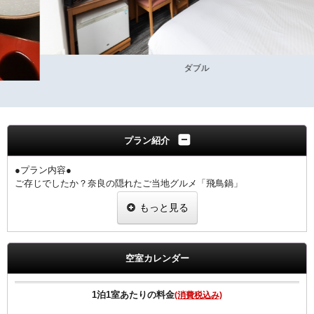
ダブル
プラン紹介
●プラン内容●
ご存じでしたか？奈良の隠れたご当地グルメ「飛鳥鍋」
鶏肉、野菜を牛乳とだし汁で煮込んだ「ミルキー」で懐かしい味わい
もっと見る
です。
奈良ワシントンホテルプラザ1階のぎんざ（和食）にて
お造り・天ぷら付き御膳です
いにしえの献立が、今や新感覚。老若男女にお薦めします。
空室カレンダー
1階 ぎんざ
夕食17:30～21:00（ラストオーダー20：30）
1泊1室あたりの料金
(消費税込み)
◆ご朝食◆