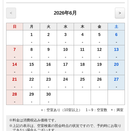
【和食】・【洋食】からお選び頂けます。
◆ご夕食◆
2026年6月
<
>
【飛鳥鍋とお造り天ぷら御膳】
・【奈良県産】大和肉鶏の飛鳥鍋
日
月
火
水
木
金
土
・ お造り三種盛り
・ 天ぷら盛り合わせ
1
2
3
4
5
6
・ ご飯(【奈良県産】ひのひかり)、香の物
-
-
-
-
-
-
7
8
9
10
11
12
13
※営業時間の関係上、19時までのご到着、19時30分までにご来店くだ
さいませ。
-
-
-
-
-
-
-
※仕入れの状況よって内容が変更になる場合がございます。
14
15
16
17
18
19
20
※領収書は一括で「宿泊代」にてご用意致します。
-
-
-
-
-
-
-
【おことわり】 飛鳥鍋御膳は、関西出身の料理長によるご宿泊者限
定メニューです。恐れ入りますが、２食付きご宿泊プランよりのみの
21
22
23
24
25
26
27
受付となります。
-
-
-
-
-
-
-
28
29
30
-
-
-
○：空室あり（10室以上） 1～9：空室数 ×：満室
※料金は消費税込み価格です。
※上記の表示は、空室検索の照会時点の状況ですので、予約時にお取り
できない場合もございます。