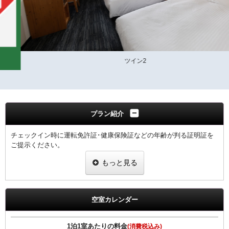
ツイン2
プラン紹介
チェックイン時に運転免許証･健康保険証などの年齢が判る証明証を
ご提示ください。
･１室につき､１名の証明証の提示をお願いします｡
もっと見る
※提示なき場合は割引無しの料金を適用させていただきます。
●高速インターネット回線(LAN接続/無料）
●無料Wi-fi
空室カレンダー
●プリペードカード式VODシステム（1泊1000円/120ﾀｲﾄﾙ見放題）
●全室、洗浄機付トイレ完備
●全室、加湿機能付空気清浄機設置
1泊1室あたりの料金
(消費税込み)