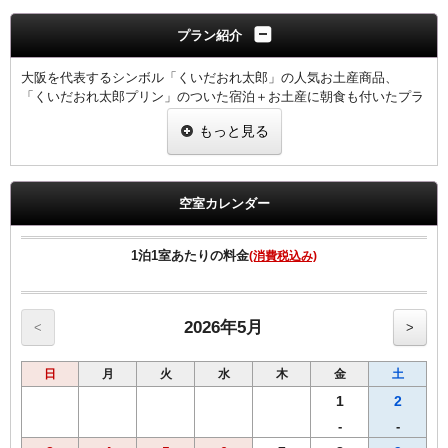
プラン紹介
大阪を代表するシンボル「くいだおれ太郎」の人気お土産商品、
「くいだおれ太郎プリン」のついた宿泊＋お土産に朝食も付いたプラ
ンです♪♪♪
もっと見る
☆☆☆
カラメル＆クラッシュのＷソースで、クレームブリュレ風のほろにが
絶品プリンに！
空室カレンダー
☆☆☆
プリンが入っている三角帽子は、ペットやぬいぐるみの頭にかぶせて
記念撮影をしたり、キーホルダー等へ加工したりしてもカワイイ！イ
1泊1室あたりの料金
(消費税込み)
ンスタ映えしますよ♪♪♪♪♪
☆☆☆
レトロな太郎さんが描かれた専用紙袋に入れて、チェックイン時にお
渡しします♪
2026年5月
<
>
ご家族やご友人へのお土産に、またご自分へのお土産にも多すぎない
日
月
火
水
木
金
土
３つ入り！
ぜひ連れて帰ってや～～～(○-○)ノ
1
2
（くいだおれ太郎プリンはお一部屋につき1箱（3個です）
-
-