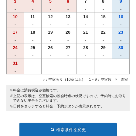
3
4
5
6
7
8
9
【朝食のご案内】
・23階 チャイナテーブル
-
-
-
-
-
-
-
ブュッフェスタイル 6：30～10：00（ラストオーダー9：30）
10
11
12
13
14
15
16
※状況により
「定食スタイル」での提供となる場合がございます。
-
-
-
-
-
-
-
■客室のご案内■
17
18
19
20
21
22
23
☆全室加湿機能付空気清浄機完備
-
-
-
-
-
-
-
☆Wi-Fi 及び有線LAN環境完備
24
25
26
27
28
29
30
☆有料VOD（ビデオ・オン・デマンド）対応
☆館内にコンビニあり
-
-
-
-
-
-
-
☆シングル11㎡のお部屋のベットサイズは120㎝です。
31
☆シングル15㎡のお部屋のベットサイズは140㎝です。
-
☆ツインのお部屋のベットサイズは120㎝です。
☆ダブルのお部屋のベットサイズは160㎝です。
○：空室あり（10室以上） 1～9：空室数 ×：満室
☆セミダブルとはシングル15㎡の2名利用です。
※料金は消費税込み価格です。
■宿泊税のご案内■
※上記の表示は、空室検索の照会時点の状況ですので、予約時にお取り
できない場合もございます。
大阪府条例により、ご宿泊料金に応じた宿泊税を別途頂戴いたしま
※日付をタッチすると料金・予約ボタンが表示されます。
す。あらかじめご了承くださいませ。
検索条件を変更