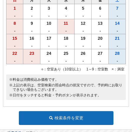
日
月
火
水
木
金
土
・当プランをご予約のお客様には選べるグッズをプレゼント。
1
2
3
4
5
6
7
ヒーリング・コスメ系グッズの中から1泊につき2点お選び
-
-
-
-
-
-
-
いただけます。
8
9
10
11
12
13
14
（グッズ内容は予告なく変更する場合がございますのでご了承
ください。）
-
-
-
-
-
-
-
（男性のお客様はご予約いただけません。他プランでのご予約
15
16
17
18
19
20
21
をお願い致します。）
-
-
-
-
-
-
-
・基本プランと同額でご予約いただきます。
22
23
24
25
26
27
28
■全プラン共通サービス
-
-
-
-
-
-
-
■ウェルカムドリンクとしてワシントンＲ＆Ｂオリジナル
○：空室あり（10室以上） 1～9：空室数 ×：満室
挽きたてコーヒーをご用意！
■全室インターネット回線接続可能（Wi-Fi・有線LAN）
※料金は消費税込み価格です。
■全客室に高級マットレス（エアウィーヴ製マットレス）設置
※上記の表示は、空室検索の照会時点の状況ですので、予約時にお取り
できない場合もございます。
※日付をタッチすると料金・予約ボタンが表示されます。
検索条件を変更