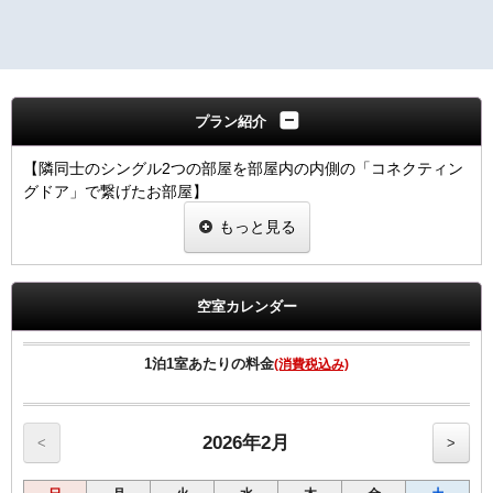
プラン紹介
【隣同士のシングル2つの部屋を部屋内の内側の「コネクティン
グドア」で繋げたお部屋】
​※大人2名様で利用いただけます
もっと見る
■ベッド、トイレ、ユニットバスがそれぞれのお部屋にあるた
め、
朝の身支度の際は、順番待ちをせずにスムーズにご利用いただ
けます。
空室カレンダー
友人同士、グループ旅行にも便利で快適にお過ごしいただけま
す。
1泊1室あたりの料金
(消費税込み)
■小学生以下のお子様は添い寝無料。
小学校以下のお子様であれば1ベッド1名様まで無料。
最大4名様で2名様分の料金でご利用いただけます。
2026年2月
<
>
【さらに！基本プランと同価格で女性にちょっと嬉しい特典付
き】