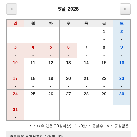
[R&B호텔 조식메뉴 (AM6:30-AM9:30)]
~ 갓 구워낸 빵 냄새로 가득한 아침 ~
5월 2026
<
>
• 호텔의 자랑인 갓 구운 빵
• 오가닉 그래놀라 (플레인, 후르츠)
일
월
화
수
목
금
토
• 적당한 간이 배여있는 특제 삶은계란
• 요거트
1
2
• 3종류의 따뜻한 스프
-
-
• 향기로운 R&B호텔 오리지널 커피
3
4
5
6
7
8
9
• 홍차
• 오렌지쥬스 & 야채쥬스 & 아이스티
-
-
-
-
-
-
-
• 우유
10
11
12
13
14
15
16
-
-
-
-
-
-
-
건강한 아침을 위한 든든한 조식 마음껏 즐겨보세요!
17
18
19
20
21
22
23
-
-
-
-
-
-
-
24
25
26
27
28
29
30
-
-
-
-
-
-
-
31
-
○ ： 여유 있음 (10실이상)、1～9방 ： 공실수、× ： 공실없음
※요금은 부가세포함 가격입니다.