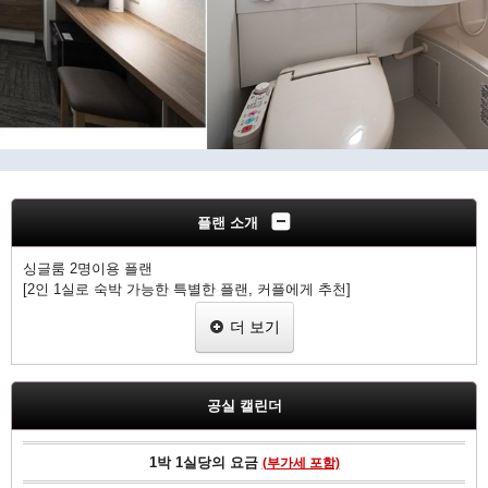
플랜 소개
싱글룸 2명이용 플랜
[2인 1실로 숙박 가능한 특별한 플랜, 커플에게 추천]
• 9.5평방미터의 방이지만, 그만큼 저렴하게 이용하실 수 있습니다
더 보기
• 침대는 130cm의 세미더블 타입으로 준비되어 있습니다.
•
체크인은 15시부터, 체크아웃은 10까지입니다
•
TV, 냉장고, 에어컨, 화장실, 샤워실은 전 객실에 있습니다
•
인터넷 회선은 전 객실에서 이용 가능합니다 (Wi-Fi, LAN 케이블)
공실 캘린더
------------------------------------------------------
1박 1실당의 요금
(부가세 포함)
매일 아침 스텝이 정성껏 구워낸 따끈따끈한 빵을 드실 수 있습니다.