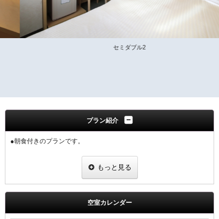
セミダブル2
プラン紹介
●朝食付きのプランです。
元気みなぎる一日のスタートに、『ほうとう』や『とりもつ煮』など
もっと見る
郷土料理を含む 和洋バイキング形式にてご用意いたします。
1階朝食会場
営業時間 6:30～10:00（最終入店9:30迄）
空室カレンダー
※季節によりメニュー内容が変更となる場合がございます。
※＜状況により「定食スタイル」での提供となる場合がございます。