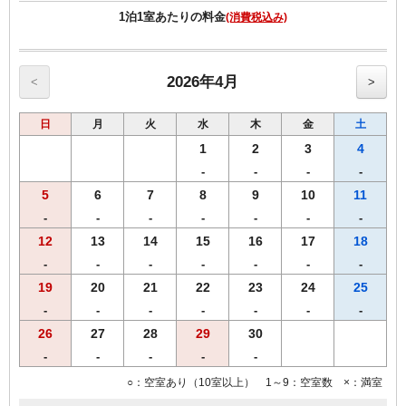
＞
1泊1室あたりの料金
(消費税込み)
◆Wi-Fi接続・有線LAN接続のインターネット環境無料
◆加湿機能付空気清浄機完備
◆枕元にＵＳＢコンセント完備
2026年4月
<
>
日
月
火
水
木
金
土
1
2
3
4
-
-
-
-
5
6
7
8
9
10
11
-
-
-
-
-
-
-
12
13
14
15
16
17
18
-
-
-
-
-
-
-
19
20
21
22
23
24
25
-
-
-
-
-
-
-
26
27
28
29
30
-
-
-
-
-
○：空室あり（10室以上） 1～9：空室数 ×：満室