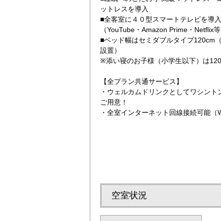
ットレスを導入
■全客室に４０型スマートテレビを導
（YouTube・Amazon Prime・Net
■ベッド幅はセミダブルタイプ120cm
設置）
※添い寝のお子様（小学生以下）は12
【全プラン共通サービス】
番出口徒歩1分
2泊以上の宿泊が
・ウェルカムドリンクとしてワシント
ご用意！
・全室インターネット回線接続可能（Wi-
空室状況