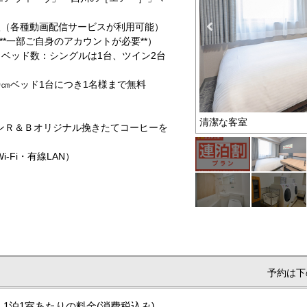
入（各種動画配信サービスが利用可能）
flix等**一部ご自身のアカウントが必要**）
（ベッド数：シングルは1台、ツイン2台
0㎝ベッド1台につき1名様まで無料
お得なプラン
清潔な客室
ンＲ＆Ｂオリジナル挽きたてコーヒーを
Fi・有線LAN）
予約は下
1泊1室あたりの料金
(消費税込み)