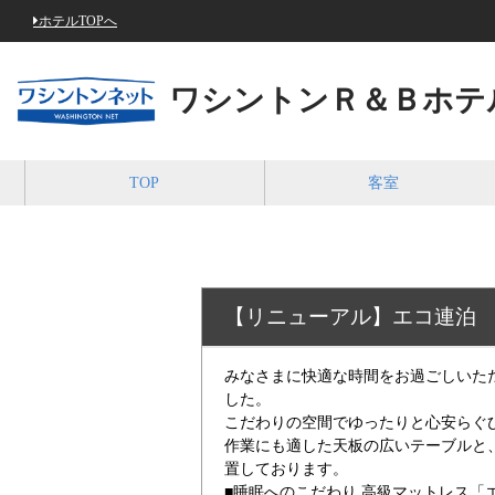
ホテルTOPへ
ワシントンＲ＆Ｂホテ
TOP
客室
【リニューアル】エコ連泊
みなさまに快適な時間をお過ごしいた
した。
こだわりの空間でゆったりと心安らぐ
作業にも適した天板の広いテーブルと
置しております。
■睡眠へのこだわり 高級マットレス「