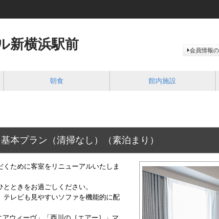
ル新横浜駅前
会員情報の
朝食
館内施設
 基本プラン（清掃なし）（素泊まり）
だくために客室をリニューアルいたしま
ひとときをお過ごしください。
、テレビも見やすいソファを機能的に配
エアウィーヴ」「西川の［エアー］」マ