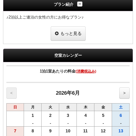
プラン紹介
♪2泊以上ご連泊の女性の方にお得なプラン♪
■女性限定プラン
もっと見る
※滞在中の客室清掃なしのプランです。（2泊以上からご予約可能な
プラン）
※４泊以上ご宿泊の場合、４泊目、７泊目、１０泊目・・・は清掃に
入らせていただきます。
空室カレンダー
※ご予定の変更により１泊のみのご利用になりました場合は通常料金
でのご案内となりますのでご注意ください。
1泊1室あたりの料金
(消費税込み)
■女性にちょっと嬉しい特典付き
当プランでご予約のお客様には選べるグッズをプレゼント。
ヒーリング・コスメ系グッズの中から2点お選びいただけます。
※グッズ内容は予告なく変更する場合がございますのでご了承くださ
2026年6月
<
>
い。
※男性のお客様にはご予約いただけませんので、他のプランにてご予
日
月
火
水
木
金
土
約ください。
1
2
3
4
5
6
■全プラン共通サービス
-
-
-
-
-
-
・ウェルカムドリンクとしてホテルオリジナル挽きたてコーヒーをご
7
8
9
10
11
12
13
用意！