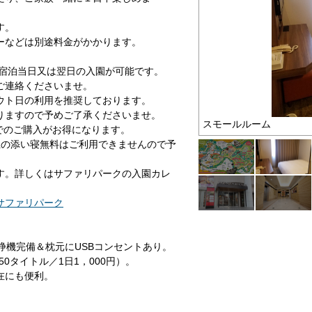
す。
ーなどは別途料金がかかります。
ご宿泊当日又は翌日の入園が可能です。
ご連絡くださいませ。
ウト日の利用を推奨しております。
りますので予めご了承くださいませ。
MAP
スモールルーム
でのご購入がお得になります。
上の添い寝無料はご利用できませんので予
す。詳しくはサファリパークの入園カレ
サファリパーク
清浄機完備＆枕元にUSBコンセントあり。
0タイトル／1日1，000円）。
在にも便利。