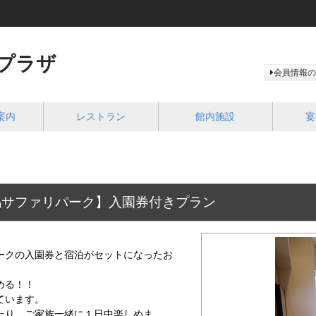
プラザ
会員情報の
案内
レストラン
館内施設
宴
馬サファリパーク】入園券付きプラン
ークの入園券と宿泊がセットになったお
める！！
ています。
たり、ご家族一緒に１日中楽しめま