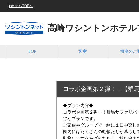
ホテルTOPへ
高崎ワシントンホテル
TOP
客室
朝食のご
コラボ企画第２弾！！【群
◆プラン内容◆
コラボ企画第２弾！！群馬サファリパ
得なプランです。
ご家族やグループで一緒に１日中楽し
園内にはたくさんの動物たちが暮らし
動物にエサをあげられたり、触れ合え