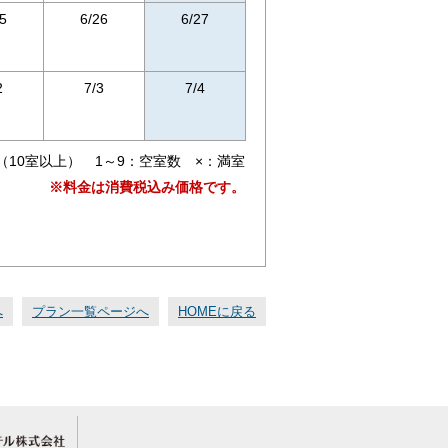
5
6/26
6/27
2
7/3
7/4
（10室以上） 1～9：空室数 ×：満室
※料金は消費税込み価格です。
へ
プラン一覧ページへ
HOMEに戻る