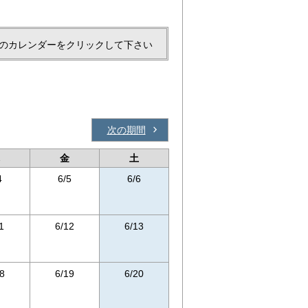
のカレンダーをクリックして下さい
次の期間
金
土
4
6/5
6/6
1
6/12
6/13
8
6/19
6/20