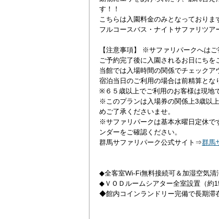
す！！
こちらは入園料金のみとなっておりま
フルコースバス・ナイトサファリツア
【注意事項】 ※サファリパークへは
ご予約完了後に入園されるお日にちを
当館では入場時間の関係でチェックア
宿泊当日のご利用の場合は前精算とな
群馬サファリパーク
※６５歳以上でご利用のお客様は現地
※このプランは入場券の関係上3歳以
めご了承くださいませ。
※サファリパークは基本水曜日定休で
ンダーをご確認ください。
群馬サファリパーク公式サイト⇒
群馬
◆全客室Wi-Fi無料接続可＆加湿空気
◆ＶＯＤルームシアター全室設置（約15
◆館内コインランドリー完備で長期滞