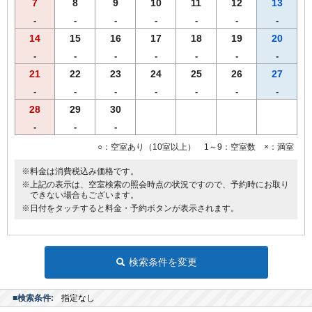
7
8
9
10
11
12
13
せんので予めご了承くださいませ。
※サファリパークは基本水曜日定休です。詳しくはサファリパークの
-
-
-
-
-
-
-
入園カレンダーをご確認ください。
14
15
16
17
18
19
20
群馬サファリパーク公式サイト⇒
群馬サファリパーク
-
-
-
-
-
-
-
21
22
23
24
25
26
27
◆全客室Wi-Fi無料接続可＆加湿空気清浄機完備＆枕元にUSBコンセ
-
-
-
-
-
-
-
ントあり。
28
29
30
◆ＶＯＤルームシアター全室設置（約150タイトル／1日1，000
円）。
-
-
-
◆館内コインランドリー完備で長期滞在にも便利。
○：空室あり（10室以上） 1～9：空室数 ×：満室
※料金は消費税込み価格です。
※上記の表示は、空室検索の照会時点の状況ですので、予約時にお取り
できない場合もございます。
※日付をタッチすると料金・予約ボタンが表示されます。
検索条件を変更
■検索条件:
指定なし