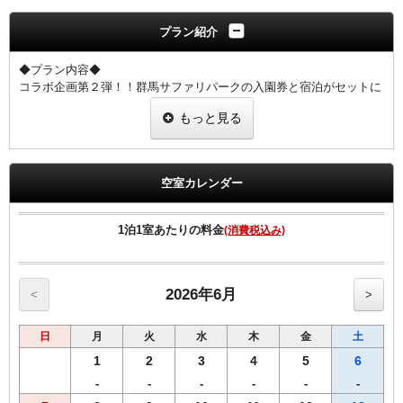
プラン紹介
◆プラン内容◆
コラボ企画第２弾！！群馬サファリパークの入園券と宿泊がセットに
なったお得なプランです。
もっと見る
ご家族やグループで一緒に１日中楽しめる！！
園内にはたくさんの動物たちが暮らしています。
動物にエサをあげられたり、触れ合えたり、ご家族一緒に１日中楽し
めます！！
空室カレンダー
こちらは入園料金のみとなっております。
フルコースバス・ナイトサファリツアーなどは別途料金がかかりま
す。
1泊1室あたりの料金
(消費税込み)
【注意事項】 ※サファリパークへはご宿泊当日又は翌日の入園が可
能です。
ご予約完了後に入園されるお日にちをご連絡くださいませ。
2026年6月
<
>
当館では入場時間の関係でチェックアウト日の利用を推奨しておりま
す。
日
月
火
水
木
金
土
宿泊当日のご利用の場合は前精算となりますので予めご了承ください
ませ。
1
2
3
4
5
6
※６５歳以上でご利用のお客様は現地でのご購入がお得になります。
-
-
-
-
-
-
※このプランは入場券の関係上3歳以上の添い寝無料はご利用できま